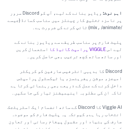
اہم نوٹ:
ویڈیو بنانے کے لیے، آپ کو Discord سرور
پر نامزد تخلیق کار چینلز میں مناسب کمانڈ (جیسے
/mix، /animate) ٹائپ کرنے کی ضرورت ہے۔
پلیٹ فارم پر مناسب طریقے سے ویڈیوز بنانے کے
لیے اس
VIGGLE پرامپٹ گائیڈ کا
استعمال کریں
اور ساتھ ساتھ کچھ ترغیب بھی حاصل کریں۔
Discord کا بدیہی انٹرفیس صارفین کو کریکٹر
امیجز، موشن ریفرینسز، یا ٹیکسٹول پرامپٹس
داخل کرنے کے عمل کے ذریعے بھی رہنمائی کرتا ہے
تاکہ ان کی مطلوبہ اینیمیشنز تیار کی جا سکیں۔
Viggle AI کا Discord کے ساتھ انضمام ایک اسٹریٹجک
انتخاب رہا ہے، کیونکہ یہ پلیٹ فارم کو موجودہ
صارف کی بنیاد اور مقبول پیغام رسانی اور تعاون
کے ٹول کی کمیونٹی کی مصروفیت کا فائدہ اٹھانے