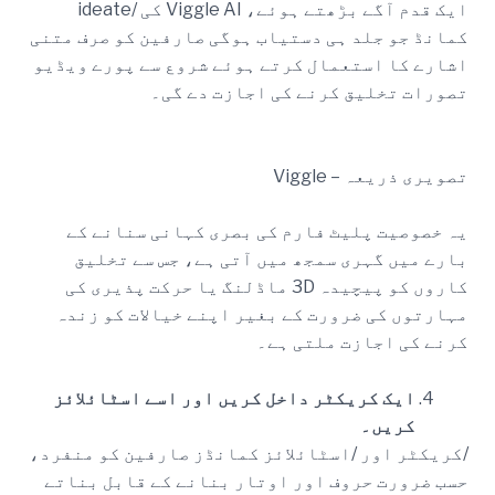
ایک قدم آگے بڑھتے ہوئے، Viggle AI کی /ideate
کمانڈ جو جلد ہی دستیاب ہوگی صارفین کو صرف متنی
اشارے کا استعمال کرتے ہوئے شروع سے پورے ویڈیو
تصورات تخلیق کرنے کی اجازت دے گی۔
تصویری ذریعہ – Viggle
یہ خصوصیت پلیٹ فارم کی بصری کہانی سنانے کے
بارے میں گہری سمجھ میں آتی ہے، جس سے تخلیق
کاروں کو پیچیدہ 3D ماڈلنگ یا حرکت پذیری کی
مہارتوں کی ضرورت کے بغیر اپنے خیالات کو زندہ
کرنے کی اجازت ملتی ہے۔
ایک کریکٹر داخل کریں اور اسے اسٹائلائز
کریں۔
/کریکٹر اور /اسٹائلائز کمانڈز صارفین کو منفرد،
حسب ضرورت حروف اور اوتار بنانے کے قابل بناتے