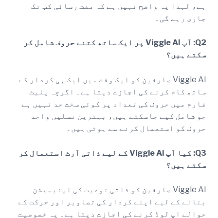
ہے، لہذا یہ واضح نہیں ہے کہ مفت رسائی کب تک
جاری رہے گی۔
Q2: آپ Viggle AI پر ایک ساتھ کتنے حروف شامل کر
سکتے ہیں؟
Viggle AI صارفین کو ایک وقت میں ایک ہی کردار کے
ساتھ کام کرنے کی اجازت دیتا ہے۔ اگرچہ پلیٹ
فارم میں حروف کی تعداد پر کوئی سخت حد نہیں ہے
جو شامل کیے جاسکتے ہیں، بہترین نسلیں واحد
حروف کو استعمال کرنے سے ہوتی ہیں۔
Q3: کیا آپ Viggle AI کے لیے ذاتی آرٹ استعمال کر
سکتے ہیں؟
Viggle AI صارفین کو ذاتی نوعیت کی اینیمیشن
بنانے کے لیے اپنے کردار کی تصاویر اور حرکت کے
حوالے اپ لوڈ کرنے کی اجازت دیتا ہے۔ یہ خصوصیت