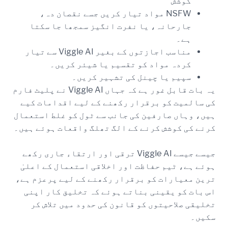
کوشش
NSFW مواد تیار کریں جسے نقصان دہ،
جارحانہ، یا نفرت انگیز سمجھا جا سکتا
ہے۔
مناسب اجازتوں کے بغیر Viggle AI سے تیار
کردہ مواد کو تقسیم یا شیئر کریں۔
سپیم یا چینل کی تشہیر کریں۔
یہ بات قابل غور ہے کہ جہاں Viggle AI نے پلیٹ فارم
کی سالمیت کو برقرار رکھنے کے لیے اقدامات کیے
ہیں، وہاں صارفین کی جانب سے ٹول کو غلط استعمال
کرنے کی کوشش کرنے کے الگ تھلگ واقعات ہوئے ہیں۔
جیسے جیسے Viggle AI ترقی اور ارتقاء جاری رکھے
ہوئے ہے، ٹیم حفاظت اور اخلاقی استعمال کے اعلیٰ
ترین معیارات کو برقرار رکھنے کے لیے پرعزم ہے،
اس بات کو یقینی بناتے ہوئے کہ تخلیق کار اپنی
تخلیقی صلاحیتوں کو قانون کی حدود میں تلاش کر
سکیں۔