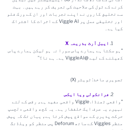
کرنے کے ٹول کی صلاحیت کی تعریف کر رہے ہیں۔ بہت
سے تخلیق کاروں نے اپنے تجربات اور ان کے ورک فلو
اور تخلیقی عمل پر Viggle AI کے اثرات کا اشتراک
کیا ہے۔
ایبل آرٹ بذریعہ X
"ہو سکتا ہے ہمارے پاس سورا نہ ہو لیکن ہمارے پاس
کھیلنے کے لیے @ViggleAI ہے۔ ہے نا؟”
تصویری ماخذ: ٹویٹر (X)
فرانکولی ویا ایکس
"واقعی ٹھنڈا. Viggle واقعی مفید ہے، رقص کے لئے
نہیں، یہ صرف ایک خلفشار ہے۔ یہ کچھ واقعی دلچسپ
حرکت پذیری کے مواقع پیش کرتا ہے، یہاں تک کہ پیش
منظر Viggles کے ساتھ Deforum پس منظر کو ویلڈنگ