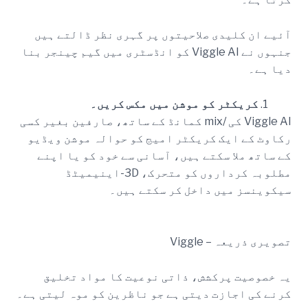
آئیے ان کلیدی صلاحیتوں پر گہری نظر ڈالتے ہیں
جنہوں نے Viggle AI کو انڈسٹری میں گیم چینجر بنا
دیا ہے۔
کریکٹر کو موشن میں مکس کریں۔
Viggle AI کی /mix کمانڈ کے ساتھ، صارفین بغیر کسی
رکاوٹ کے ایک کریکٹر امیج کو حوالہ موشن ویڈیو
کے ساتھ ملا سکتے ہیں، آسانی سے خود کو یا اپنے
مطلوبہ کرداروں کو متحرک، 3D-اینیمیٹڈ
سیکوینسز میں داخل کر سکتے ہیں۔
تصویری ذریعہ – Viggle
یہ خصوصیت پرکشش، ذاتی نوعیت کا مواد تخلیق
کرنے کی اجازت دیتی ہے جو ناظرین کو موہ لیتی ہے۔