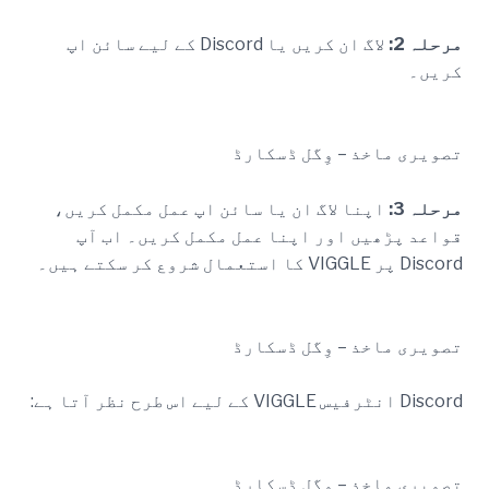
مرحلہ 2:
لاگ ان کریں یا Discord کے لیے سائن اپ
کریں۔
تصویری ماخذ – وِگل ڈسکارڈ
مرحلہ 3:
اپنا لاگ ان یا سائن اپ عمل مکمل کریں،
قواعد پڑھیں اور اپنا عمل مکمل کریں۔ اب آپ
Discord پر VIGGLE کا استعمال شروع کر سکتے ہیں۔
تصویری ماخذ – وِگل ڈسکارڈ
Discord انٹرفیس VIGGLE کے لیے اس طرح نظر آتا ہے:
تصویری ماخذ – وِگل ڈسکارڈ