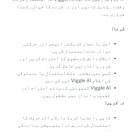
وقت درج ذیل کاموں اور نہ کرنے کا خیال رکھنا
ضروری ہے۔
کرنا:
اصل یا مجاز کریکٹر امیجز اور حرکتی
حوالہ جات استعمال کریں۔
املاک دانش کے حقوق کا احترام کریں اور
ضروری اجازتیں حاصل کریں۔
کسی بھی مشتبہ غلط استعمال یا بدسلوکی
کی اطلاع Viggle AI ٹیم کو دیں۔
Viggle AI کمیونٹی کے ساتھ احترام اور
تعمیری انداز میں مشغول ہوں۔
نہ کریں:
کاپی رائٹ یا ٹریڈ مارک والے حروف کا
استعمال کرتے ہوئے اینیمیشن بنانے کی