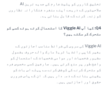
تخلیق کاروں کو پلیٹ فارم کی جدید ترین AI
صلاحیتوں کے ذریعے اپنے منفرد فنکارانہ نظاروں
کو زندہ کرنے کے قابل بناتی ہے۔
Q4: کیا آپ Viggle AI کا استعمال کرتے ہوئے کسی کو
متحرک کر سکتے ہیں؟
Viggle AI کی سروس کی شرائط مناسب اجازتوں کے
بغیر کاپی رائٹ یا ٹریڈ مارک والے حروف بشمول
مشہور شخصیات اور عوامی شخصیات کے استعمال کو
واضح طور پر منع کرتی ہیں۔ صارفین کسی مخصوص فرد
کو متحرک کرنے کی کوشش کرنے سے پہلے اس بات کو
یقینی بنانے کے ذمہ دار ہیں کہ ان کے پاس ضروری
حقوق اور اجازتیں ہیں۔