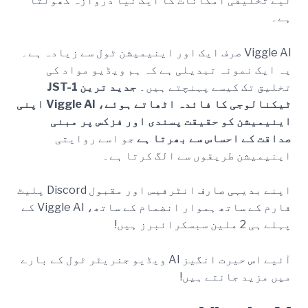
لیے تخلیقی امکانات کا ایک نیا دروازہ کھولتا
ہے۔
Viggle AI صرف ایک اور اینیمیشن ٹول سے زیادہ ہے۔
یہ ایک نمونہ تبدیلی ہے کہ ہم ویڈیو مواد کی
تخلیق تک کیسے پہنچتے ہیں۔
جدید ترین JST-1
ٹیکنالوجی کا فائدہ اٹھاتے ہوئے، Viggle AI اپنی
اینیمیشن کو حقیقت پسندی اور فزکس پر مبنی
صداقت کے احساس سے بھرتا ہے
جو اسے روایتی
اینیمیشن طریقوں سے الگ کرتا ہے۔
اپنے بدیہی صارف انٹرفیس اور مقبول Discord پلیٹ
فارم کے ساتھ ہموار انضمام کے ساتھ، Viggle AI کے
پہلے ہی 2 ملین سبسکرائبرز ہیں!
آئیے اس حیرت انگیز AI ویڈیو جنریٹر ٹول کے بارے
میں مزید جانتے ہیں!