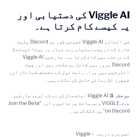
Viggle AI کی دستیابی اور
یہ کیسے کام کرتا ہے۔
فی الحال، Viggle AI خصوصی طور پر Discord پلیٹ
فارم کے ذریعے دستیاب ہے، جہاں یہ بیٹا ٹیسٹنگ
کے مرحلے میں کام کرتا ہے۔ صارفین Viggle AI
Discord سرور میں شامل ہو سکتے ہیں اور چیٹ
انٹرفیس میں براہ راست ٹول کے مختلف کمانڈز اور
فیچرز تک رسائی حاصل کر سکتے ہیں۔
مرحلہ 1:
Viggle AI استعمال کرنے کے لیے، صارفین
صرف VIGGLE ویب سائٹ پر جائیں، اور "Join the Beta
on Discord” پر کلک کریں۔
تصویری ذریعہ – Viggle