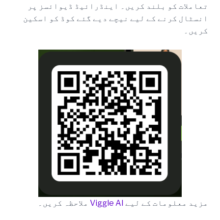
تعاملات کو بلند کریں۔ اینڈرائیڈ ڈیوائسز پر
انسٹال کرنے کے لیے نیچے دیے گئے کوڈ کو اسکین
کریں۔
مزید معلومات کے لیے
Viggle AI
ملاحظہ کریں۔