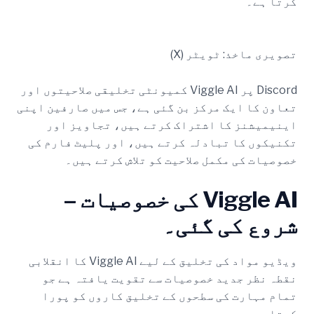
کرتا ہے۔
تصویری ماخذ: ٹویٹر (X)
Discord پر Viggle AI کمیونٹی تخلیقی صلاحیتوں اور
تعاون کا ایک مرکز بن گئی ہے، جس میں صارفین اپنی
اینیمیشنز کا اشتراک کرتے ہیں، تجاویز اور
تکنیکوں کا تبادلہ کرتے ہیں، اور پلیٹ فارم کی
خصوصیات کی مکمل صلاحیت کو تلاش کرتے ہیں۔
Viggle AI کی خصوصیات –
شروع کی گئی۔
ویڈیو مواد کی تخلیق کے لیے Viggle AI کا انقلابی
نقطہ نظر جدید خصوصیات سے تقویت یافتہ ہے جو
تمام مہارت کی سطحوں کے تخلیق کاروں کو پورا
کرتا ہے۔