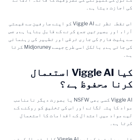
کی اجازت دیتا ہے۔
اس نقطہ نظر نے Viggle AI کو اپنے صارفین سے قیمتی
آراء اور بصیرتیں جمع کرنے کے قابل بنایا ہے، جس
سے پلیٹ فارم کی جاری ترقی اور تطہیر کی رہنمائی
کی جاتی ہے، بالکل اسی طرح جیسے Midjoruney کرتا
ہے۔
کیا Viggle AI استعمال
کرنا محفوظ ہے
؟
Viggle AI کسی بھی NSFW یا بصورت دیگر نامناسب
مواد کا پتہ لگانے اور اس کی تخلیق کو روکنے کے
لیے مواد میں اعتدال کے اقدامات کا استعمال
کرتا ہے۔
تاہم، صارفین کے لیے Viggle AI کا استعمال کرتے