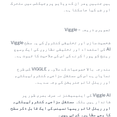
ہیں جنہیں پھر ان کے ویڈیو پروجیکٹس میں متحرک
اور ضم کیا جاسکتا ہے۔
تصویری ذریعہ – Viggle
شخصیت سازی اور تخلیقی کنٹرول کی یہ سطح Viggle
AI کی استعداد اور تخلیقی نظاروں کی ایک وسیع
رینج کو پورا کرنے کی اس کی صلاحیت کا ثبوت ہے۔
مندرجہ بالا خصوصیات کے علاوہ، VIGGLE کس طرح
نمایاں ہے اس کی مستقل مزاجی، کنٹرولیبلٹی،
اور ریئل ٹائم جنریشن کی وجہ سے ہے۔
Viggle AI کی اینیمیشنز نہ صرف بصری طور پر
شاندار ہیں بلکہ
مستقل مزاجی، کنٹرولیبلٹی،
اور ریئل ٹائم ریسپانسینس کی ایک قابل ذکر سطح
کا بھی مظاہرہ کرتی ہیں۔