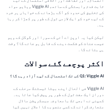
انضمام، اور حفاظت اور اخلاقی استعمال کے لیے
ثابت قدم وابستگی کے ساتھ، Viggle AI ویڈیو مواد
کی تخلیق کی حدود کو آگے بڑھانے کے خواہاں ہر فرد
کے لیے خود کو ایک لازمی ٹول کے طور پر کھڑا کر رہا
ہے۔
لیکن کیا یہ اوپن اے آئی کے سورا اور گوگل کے ویو
جیسے جنات کو شکست دینے کے قابل ہو جائے گا؟ وقت
ہی بتائے گا۔
اکثر پوچھے گئے سوالات
Q1: Viggle AI کب تک استعمال کے لیے آزاد رہے گا؟
Viggle AI فی الحال اپنے بیٹا ٹیسٹنگ مرحلے کے
دوران ایک مفت ٹول کے طور پر پیش کیا جاتا ہے۔
کمپنی نے ابھی تک بامعاوضہ سبسکرپشن ماڈل
متعارف کرانے کے کسی منصوبے کا اعلان نہیں کیا