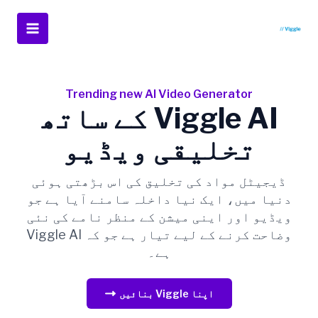
واد
ر
Main
ائیں۔
Menu
Trending new AI Video Generator
Viggle AI کے ساتھ
تخلیقی ویڈیو
ڈیجیٹل مواد کی تخلیق کی اس بڑھتی ہوئی
دنیا میں، ایک نیا داخلہ سامنے آیا ہے جو
ویڈیو اور اینی میشن کے منظر نامے کی نئی
وضاحت کرنے کے لیے تیار ہے جو کہ Viggle AI
ہے۔
اپنا Viggle بنائیں