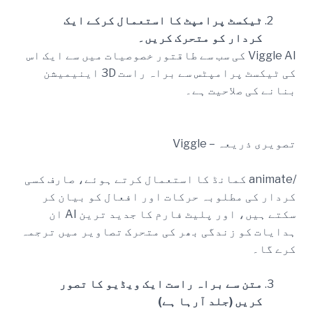
ٹیکسٹ پرامپٹ کا استعمال کرکے ایک
کردار کو متحرک کریں۔
Viggle AI کی سب سے طاقتور خصوصیات میں سے ایک اس
کی ٹیکسٹ پرامپٹس سے براہ راست 3D اینیمیشن
بنانے کی صلاحیت ہے۔
تصویری ذریعہ – Viggle
/animate کمانڈ کا استعمال کرتے ہوئے، صارف کسی
کردار کی مطلوبہ حرکات اور افعال کو بیان کر
سکتے ہیں، اور پلیٹ فارم کا جدید ترین AI ان
ہدایات کو زندگی بھر کی متحرک تصاویر میں ترجمہ
کرے گا۔
متن سے براہ راست ایک ویڈیو کا تصور
کریں (جلد آرہا ہے)