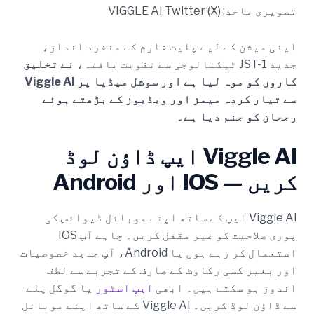
تصویری ماخذ: VIGGLE AI Twitter (X)
اینی میشن کے لیے پلیٹ فارم کے منفرد انداز،
جدید JST-1 ٹیکنالوجی سے تقویت یافتہ،
نے تخلیق
کاروں کو موہ لیا ہے اور سوشل میڈیا پر Viggle AI
سے تیار کردہ میمز اور ویڈیوز کے بڑھتے ہوئے
رجحان کو جنم دیا ہے۔
Viggle AI ایپ ڈاؤن لوڈ
کریں — IOS اور Android
Viggle AI ایپ کے ساتھ اپنے موبائل ڈیوائس کی
پوری صلاحیت کو غیر مقفل کریں۔ چاہے آپ IOS
استعمال کر رہے ہوں یا Android، آپ جدید خصوصیات
اور بغیر کسی رکاوٹ کے صارف کے تجربے سے لطف
اندوز ہو سکتے ہیں۔ ابھی
ایپ اسٹور
یا گوگل پلے
سے ڈاؤن لوڈ کریں۔ Viggle AI کے ساتھ اپنے موبائل