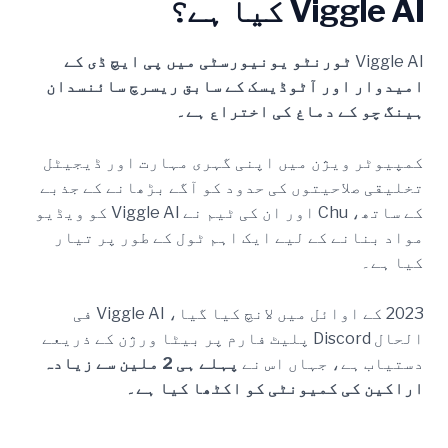
Viggle AI کیا ہے؟
Viggle AI
ٹورنٹو یونیورسٹی میں پی ایچ ڈی کے
امیدوار اور آٹوڈیسک کے سابق ریسرچ سائنسدان
ہینگ چو کے دماغ کی اختراع ہے۔
کمپیوٹر ویژن میں اپنی گہری مہارت اور ڈیجیٹل
تخلیقی صلاحیتوں کی حدود کو آگے بڑھانے کے جذبے
کے ساتھ، Chu اور ان کی ٹیم نے Viggle AI کو ویڈیو
مواد بنانے کے لیے ایک اہم ٹول کے طور پر تیار
کیا ہے۔
2023 کے اوائل میں لانچ کیا گیا، Viggle AI فی
الحال Discord پلیٹ فارم پر بیٹا ورژن کے ذریعے
دستیاب ہے، جہاں اس نے
پہلے ہی 2 ملین سے زیادہ
اراکین کی کمیونٹی کو اکٹھا کیا ہے۔