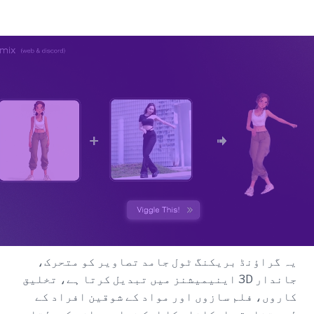
یہ گراؤنڈ بریکنگ ٹول جامد تصاویر کو متحرک،
جاندار 3D اینیمیشنز میں تبدیل کرتا ہے، تخلیق
کاروں، فلم سازوں اور مواد کے شوقین افراد کے