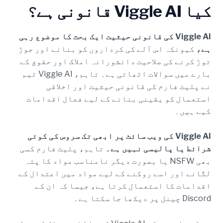
کیا Viggle AI قانونی ہے؟
Viggle AI کی قانونی حیثیت ایک بحث کا موضوع رہی
ہے،
کیونکہ اس آلے کی کرداروں کو بنانے اور جوڑ
توڑ کرنے کی صلاحیت دانشورانہ املاک اور حقوق کے
بارے میں سوالات اٹھاتی ہے۔ تاہم، Viggle AI ٹیم
نے پلیٹ فارم کی قانونی حیثیت اور اخلاقی
استعمال کو یقینی بنانے کے لیے فعال اقدامات
کیے ہیں۔
Viggle AI کی ویب سائٹ پر ابھی تک سروس کی کوئی
شرائط یا پالیسی نہیں ہے۔
تاہم، پلیٹ فارم کسی
بھی NSFW یا بصورت دیگر نامناسب مواد کا پتہ
لگانے اور اسے روکنے کے لیے مواد میں اعتدال کے
اقدامات کا استعمال کرتا ہے، جیسا کہ ان کے
Discord چینل پر دیکھا جا سکتا ہے۔