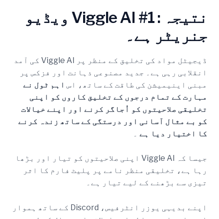
نتیجہ
: Viggle AI #1 ویڈیو
جنریٹر ہے۔
ڈیجیٹل مواد کی تخلیق کے منظر پر Viggle AI کی آمد
انقلابی رہی ہے۔ جدید مصنوعی ذہانت اور فزکس پر
مبنی اینیمیشن کی طاقت کے ساتھ، اس
اہم ٹول نے
مہارت کے تمام درجوں کے تخلیق کاروں کو اپنی
تخلیقی صلاحیتوں کو اُجاگر کرنے اور اپنے خیالات
کو بے مثال آسانی اور درستگی کے ساتھ زندہ کرنے
کا اختیار دیا ہے
۔
جیسا کہ Viggle AI اپنی صلاحیتوں کو تیار اور بڑھا
رہا ہے، تخلیقی منظر نامے پر پلیٹ فارم کا اثر
تیزی سے بڑھنے کے لیے تیار ہے۔
اپنے بدیہی یوزر انٹرفیس، Discord کے ساتھ ہموار