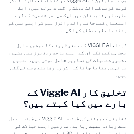
جب کہ صارفین کے Viggle AI کو غلط استعمال کرنے کی
کوشش کرنے کے الگ تھلگ واقعات ہوئے ہیں، ایک
صارف کو ہندوستان میں ایک سیاسی شخصیت کے لیے
استعمال کیے جانے والے وائرل میم کی اپنی نسل کو
ہٹانے کے لیے مطلع کیا گیا۔
لہذا، VIGGLE AI کے محفوظ ہونے کا موضوع قابل
بحث ہے کیونکہ ان کے اپنے ماخذ ویڈیوز میں مشہور
مشہور شخصیات کی تصاویر شامل ہوتی ہیں، جنہیں
یہ نہیں بتایا جاتا کہ اگر وہ رضامندی سے لی گئی
ہیں۔
تخلیق کار Viggle AI کے
بارے میں کیا کہتے ہیں؟
تخلیقی کمیونٹی کی طرف سے Viggle AI کی طرف ردعمل
بہت زیادہ مثبت رہا ہے، صارفین اپنے خیالات کو
آسانی کے ساتھ شاندار 3D اینیمیشنز میں تبدیل