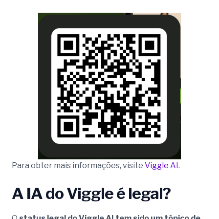
Para obter mais informações, visite
Viggle AI
.
A IA do Viggle é legal?
O
status legal do Viggle AI tem sido um tópico de