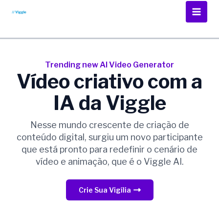
Ir
para
Main
o
Men
conteúdo
Trending new AI Video Generator
Vídeo criativo com a
IA da Viggle
Nesse mundo crescente de criação de
conteúdo digital, surgiu um novo participante
que está pronto para redefinir o cenário de
vídeo e animação, que é o Viggle AI.
Crie Sua Vigília